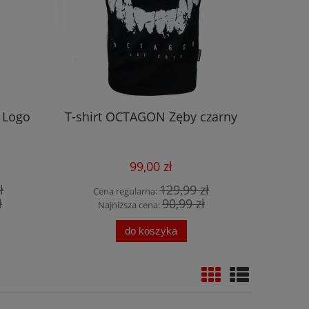
 Logo
T-shirt OCTAGON Zęby czarny
Bluza
99,00 zł
ł
129,99 zł
Cena regularna:
Cen
ł
90,99 zł
Najniższa cena:
Na
do koszyka