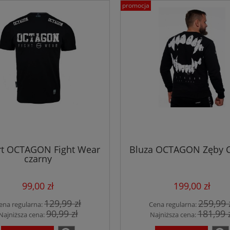
promocja
rt OCTAGON Fight Wear
Bluza OCTAGON Zęby C
czarny
99,00 zł
199,00 zł
129,99 zł
259,99 
ena regularna:
Cena regularna:
90,99 zł
181,99 
Najniższa cena:
Najniższa cena: