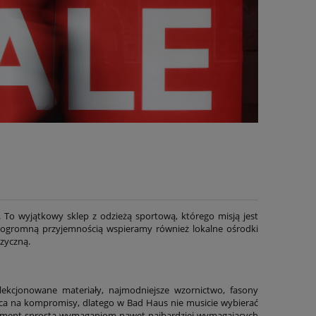
To wyjątkowy sklep z odzieżą sportową, którego misją jest
Z ogromną przyjemnością wspieramy również lokalne ośrodki
izyczną.
kcjonowane materiały, najmodniejsze wzornictwo, fasony
jsca na kompromisy, dlatego w Bad Haus nie musicie wybierać
yment sprosta wymaganiom nawet najbardziej wymagających