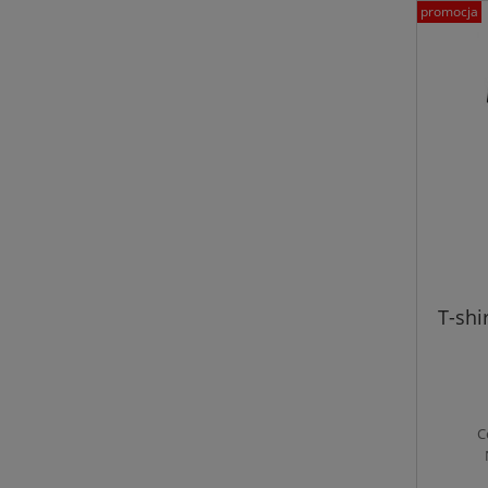
promocja
T-shi
C