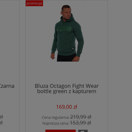
promocja
zarna
Bluza Octagon Fight Wear
bottle green z kapturem
169,00 zł
zł
219,99 zł
Cena regularna:
zł
153,99 zł
Najniższa cena: