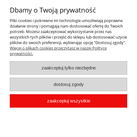
Najniższa cena:
Dbamy o Twoją prywatność
do koszyka
Pliki cookies i pokrewne im technologie umożliwiają poprawne
działanie strony i pomagają nam dostosować ofertę do Twoich
potrzeb. Możesz zaakceptować wykorzystanie przez nas
promocja
wszystkich tych plików i przejść do sklepu lub dostosować użycie
plików do swoich preferencji, wybierając opcję "Dostosuj zgody".
Więcej o plikach cookies przeczytasz w naszej Polityce
prywatności.
zaakceptuj tylko niezbędne
dostosuj zgody
zaakceptuj wszystkie
T-shirt PIT BULL WEST COAST EIGHTY
NINE DOG DARK OLIVE