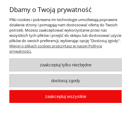
Najniższa cena:
Dbamy o Twoją prywatność
do koszyka
Pliki cookies i pokrewne im technologie umożliwiają poprawne
działanie strony i pomagają nam dostosować ofertę do Twoich
potrzeb. Możesz zaakceptować wykorzystanie przez nas
promocja
wszystkich tych plików i przejść do sklepu lub dostosować użycie
plików do swoich preferencji, wybierając opcję "Dostosuj zgody".
Więcej o plikach cookies przeczytasz w naszej Polityce
prywatności.
zaakceptuj tylko niezbędne
dostosuj zgody
zaakceptuj wszystkie
T-shirt PIT BULL WEST COAST EIGHTY
NINE DOG DARK OLIVE