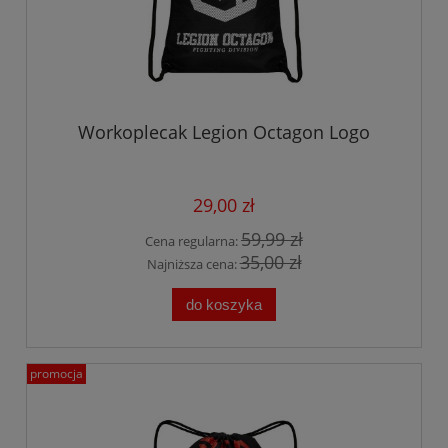
Workoplecak Legion Octagon Logo
29,00 zł
59,99 zł
Cena regularna:
35,00 zł
Najniższa cena:
do koszyka
promocja