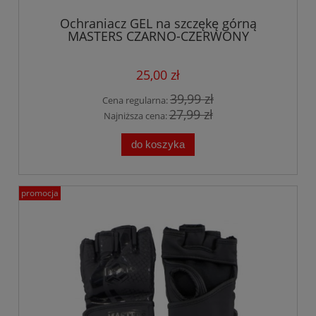
Ochraniacz GEL na szczękę górną
MASTERS CZARNO-CZERWONY
25,00 zł
39,99 zł
Cena regularna:
27,99 zł
Najniższa cena:
do koszyka
promocja