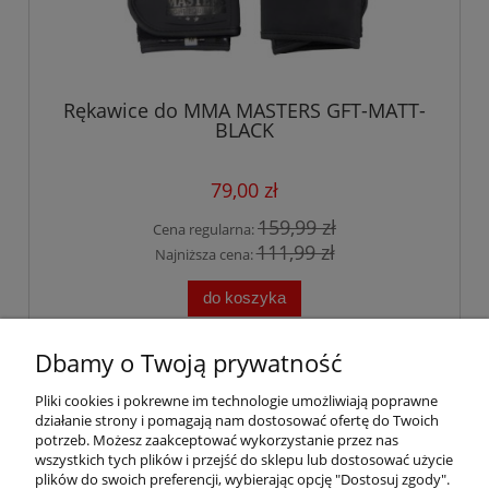
Rękawice do MMA MASTERS GFT-MATT-
BLACK
79,00 zł
159,99 zł
Cena regularna:
111,99 zł
Najniższa cena:
do koszyka
Dbamy o Twoją prywatność
«
1
2
»
Pliki cookies i pokrewne im technologie umożliwiają poprawne
działanie strony i pomagają nam dostosować ofertę do Twoich
BAD HAUS
potrzeb. Możesz zaakceptować wykorzystanie przez nas
wszystkich tych plików i przejść do sklepu lub dostosować użycie
plików do swoich preferencji, wybierając opcję "Dostosuj zgody".