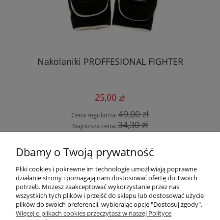
Nakolaniki PROFFESIONAL FIGHTER
25,00 zł
49,00 zł
Cena regularna:
34,30 zł
Najniższa cena:
do koszyka
Dbamy o Twoją prywatność
Pliki cookies i pokrewne im technologie umożliwiają poprawne
działanie strony i pomagają nam dostosować ofertę do Twoich
BAD HAUS
potrzeb. Możesz zaakceptować wykorzystanie przez nas
wszystkich tych plików i przejść do sklepu lub dostosować użycie
plików do swoich preferencji, wybierając opcję "Dostosuj zgody".
Płatności i dostawa
Więcej o plikach cookies przeczytasz w naszej Polityce