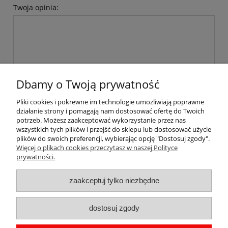
Twoja opinia:
Dbamy o Twoją prywatność
wyślij
Pliki cookies i pokrewne im technologie umożliwiają poprawne
działanie strony i pomagają nam dostosować ofertę do Twoich
BAD HAUS
potrzeb. Możesz zaakceptować wykorzystanie przez nas
wszystkich tych plików i przejść do sklepu lub dostosować użycie
plików do swoich preferencji, wybierając opcję "Dostosuj zgody".
Płatności i dostawa
Więcej o plikach cookies przeczytasz w naszej Polityce
prywatności.
STREFA KLIENTA
zaakceptuj tylko niezbędne
dostosuj zgody