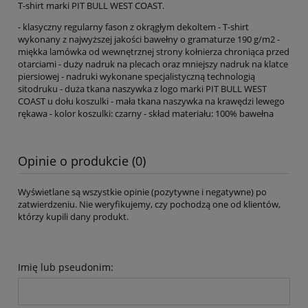
T-shirt marki PIT BULL WEST COAST.
- klasyczny regularny fason z okrągłym dekoltem - T-shirt
wykonany z najwyższej jakości bawełny o gramaturze 190 g/m2 -
miękka lamówka od wewnętrznej strony kołnierza chroniąca przed
otarciami - duży nadruk na plecach oraz mniejszy nadruk na klatce
piersiowej - nadruki wykonane specjalistyczną technologią
sitodruku - duża tkana naszywka z logo marki PIT BULL WEST
COAST u dołu koszulki - mała tkana naszywka na krawędzi lewego
rękawa - kolor koszulki: czarny - skład materiału: 100% bawełna
Opinie o produkcie (0)
Wyświetlane są wszystkie opinie (pozytywne i negatywne) po
zatwierdzeniu. Nie weryfikujemy, czy pochodzą one od klientów,
którzy kupili dany produkt.
Imię lub pseudonim: